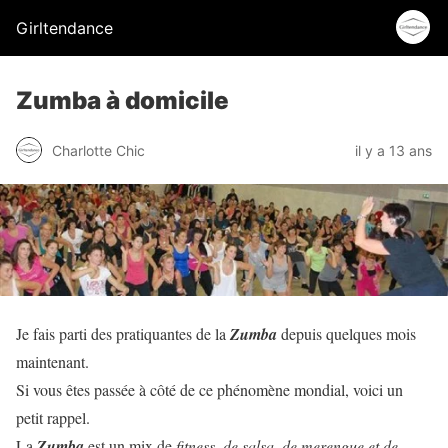
Girltendance
Zumba à domicile
Charlotte Chic
il y a 13 ans
Je fais parti des pratiquantes de la
Zumba
depuis quelques mois
maintenant.
Si vous êtes passée à côté de ce phénomène mondial, voici un
petit rappel.
La
Zumba
est un mix de
fitness, de salsa, de merengue et de