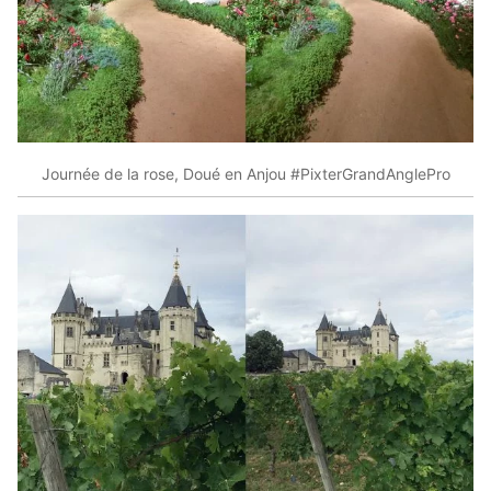
Journée de la rose, Doué en Anjou #PixterGrandAnglePro