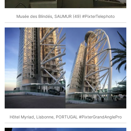
Musée des Blindés, SAUMUR (49) #PixterTelephoto
Hôtel Myriad, Lisbonne, PORTUGAL #PixterGrandAnglePro