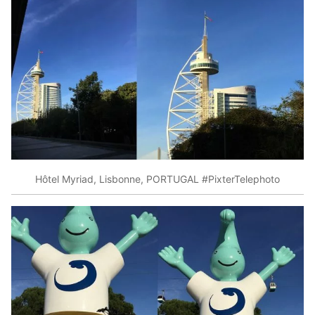
Hôtel Myriad, Lisbonne, PORTUGAL #PixterTelephoto