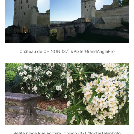
Château de CHINON (37) #PixterGrandAnglePro
Petite place Rue Voltaire, Chinon (37) #PixterTelephoto