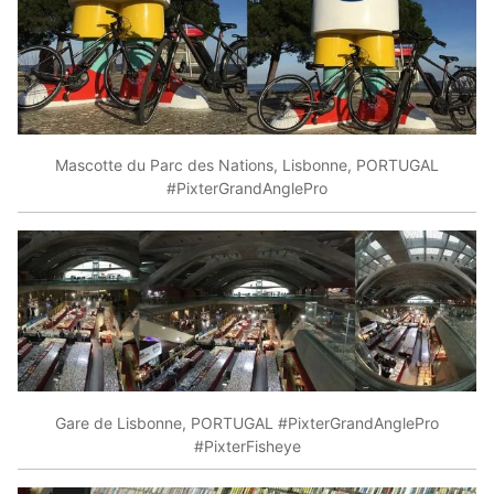
Mascotte du Parc des Nations, Lisbonne, PORTUGAL
#PixterGrandAnglePro
Gare de Lisbonne, PORTUGAL #PixterGrandAnglePro
#PixterFisheye