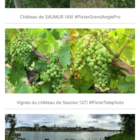
Château de SAUMUR (49) #PixterGrandAnglePro
Vignes du château de Saumur (37) #PixterTelephoto