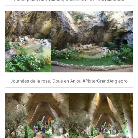
Journées de la rose, Doué en Anjou #PixterGrandAnglepro