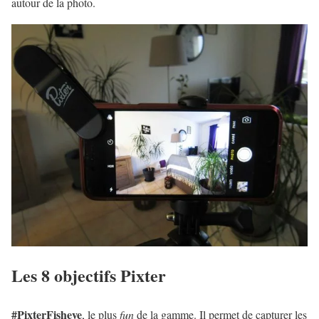
autour de la photo.
Les 8 objectifs Pixter
#PixterFisheye
, le plus
fun
de la gamme. Il permet de capturer les