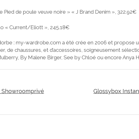
ge Pied de poule veuve noire » « J Brand Denim », 322.92€
to « Current/Eliott », 245.18€
rbe : my-wardrobe.com a été crée en 2006 et propose un
er, de chaussures, et d’accessoires, soigneusement sélecti
Mulberry, By Malene Birger, See by Chloé ou encore Anya 
z Showroomprivé
Glossybox Instant