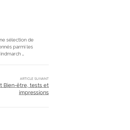
e sélection de
onnés parmi les
Hindmarch …
ARTICLE SUIVANT
 Bien-être, tests et
impressions