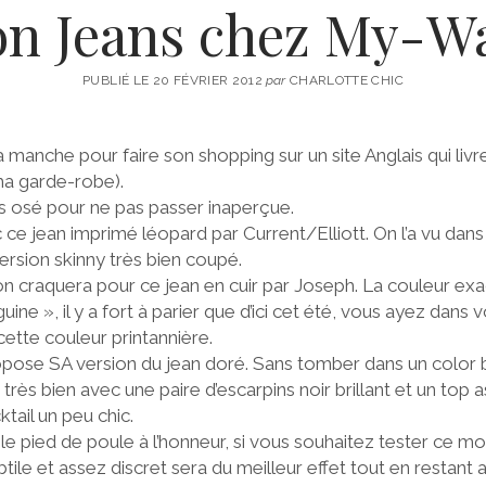
ion Jeans chez My-W
PUBLIÉ LE 20 FÉVRIER 2012
par
CHARLOTTE CHIC
a manche pour faire son shopping sur un site Anglais qui li
 garde-robe).
s osé pour ne pas passer inaperçue.
 jean imprimé léopard par Current/Elliott. On l’a vu dans
ersion skinny très bien coupé.
on craquera pour ce jean en cuir par Joseph. La couleur exa
e », il y a fort à parier que d’ici cet été, vous ayez dans
ette couleur printannière.
pose SA version du jean doré. Sans tomber dans un color 
 très bien avec une paire d’escarpins noir brillant et un top 
tail un peu chic.
e pied de poule à l’honneur, si vous souhaitez tester ce moti
tile et assez discret sera du meilleur effet tout en restant 