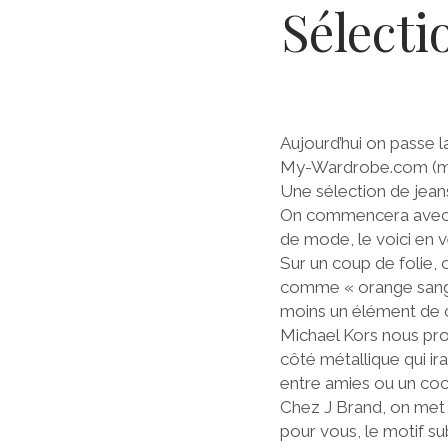
Sélect
Aujourd’hui on passe l
My-Wardrobe.com (ma
Une sélection de jean
On commencera avec ce
de mode, le voici en v
Sur un coup de folie, 
comme « orange sanguin
moins un élément de c
Michael Kors nous pro
côté métallique qui ira
entre amies ou un cock
Chez J Brand, on met l
pour vous, le motif sub