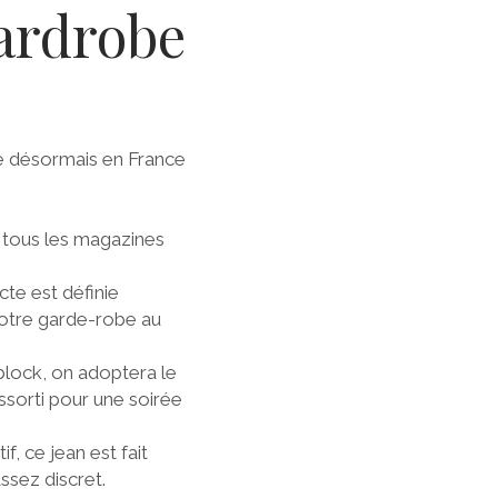
ardrobe
vre désormais en France
 tous les magazines
cte est définie
 votre garde-robe au
block, on adoptera le
assorti pour une soirée
f, ce jean est fait
assez discret.