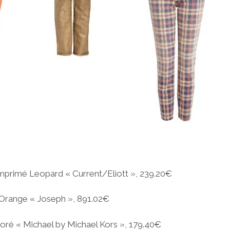
mprimé Leopard « Current/Eliott », 239.20€
r Orange « Joseph », 891.02€
oré « Michael by Michael Kors », 179.40€