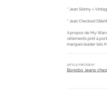
* Jean Skinny « Vinta
* Jean Checked Stilet
A propos de My-Wardo
vêtements prêt à port
marques leader tels 
ARTICLE PRÉCÉDENT
Bonobo Jeans che