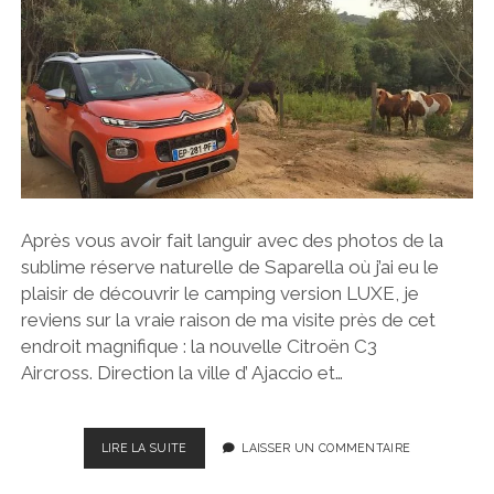
LA
NOUVELLE
BOÎTE
EAT8
–
PEUGEOT
308
Après vous avoir fait languir avec des photos de la
sublime réserve naturelle de Saparella où j’ai eu le
plaisir de découvrir le camping version LUXE, je
reviens sur la vraie raison de ma visite près de cet
endroit magnifique : la nouvelle Citroën C3
Aircross. Direction la ville d’ Ajaccio et…
CITROËN
LIRE LA SUITE
LAISSER UN COMMENTAIRE
C3
AIRCROSS