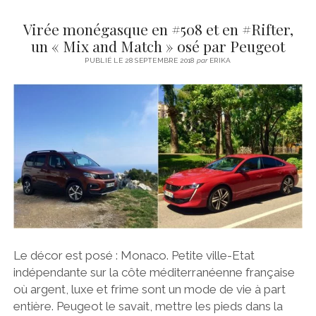
LE
Virée monégasque en #508 et en #Rifter,
BREAK
QUI
un « Mix and Match » osé par Peugeot
CASSE
PUBLIÉ LE 28 SEPTEMBRE 2018
par
ERIKA
LES
CODES
Le décor est posé : Monaco. Petite ville-Etat
indépendante sur la côte méditerranéenne française
où argent, luxe et frime sont un mode de vie à part
entière. Peugeot le savait, mettre les pieds dans la