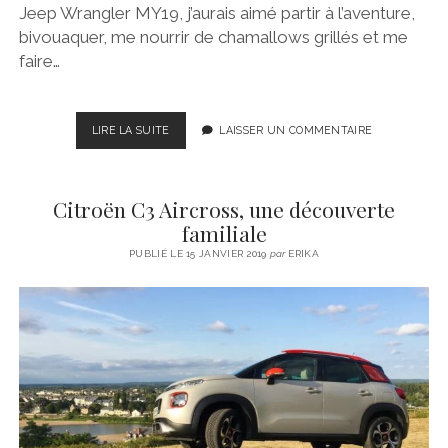
Jeep Wrangler MY19, j’aurais aimé partir à l’aventure,
bivouaquer, me nourrir de chamallows grillés et me
faire…
JEEP
LIRE LA SUITE
LAISSER UN COMMENTAIRE
WRANGLER
MY19
–
Citroën C3 Aircross, une découverte
ENTRE
LES
familiale
CÉVENNES
PUBLIÉ LE 15 JANVIER 2019
par
ERIKA
ET
LE
LARZAC,
L’AVENTURE