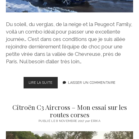
Du soleil, du verglas, de la neige et la Peugeot Family,
voilà un combo idéal pour passer une excellente
journée… C’est dans ces conditions que je suis allée
rejoindre dernièrement l’équipe de choc pour une
petite virée dans la vallée de Chevreuse, près de
Paris. Nul besoin d’aller très loin…
PETITE
LIRE LA SUITE
LAISSER UN COMMENTAIRE
VIRÉE
DANS
LA
Citroën C3 Aircross – Mon essai sur les
VALLÉE
DE
routes corses
CHEVREUSE
PUBLIÉ LE 8 NOVEMBRE 2017
par
ERIKA
ET
DÉCOUVERTE
DE