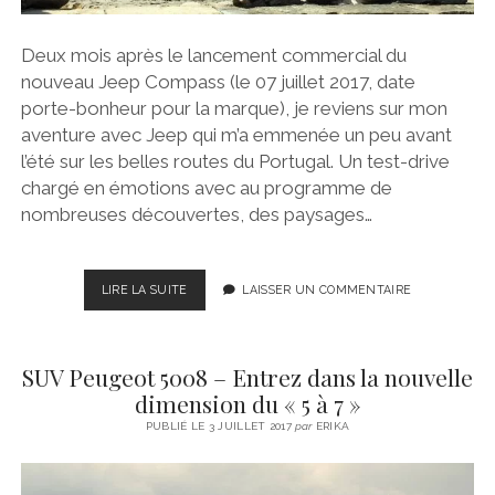
Deux mois après le lancement commercial du
nouveau Jeep Compass (le 07 juillet 2017, date
porte-bonheur pour la marque), je reviens sur mon
aventure avec Jeep qui m’a emmenée un peu avant
l’été sur les belles routes du Portugal. Un test-drive
chargé en émotions avec au programme de
nombreuses découvertes, des paysages…
JEEP
LIRE LA SUITE
LAISSER UN COMMENTAIRE
–
COMPASS
TRAILHAWK
SUV Peugeot 5008 – Entrez dans la nouvelle
:
MON
dimension du « 5 à 7 »
AVENTURE
PUBLIÉ LE 3 JUILLET 2017
par
ERIKA
SUR
LES
ROUTES