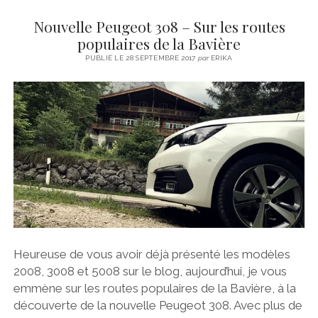
–
Nouvelle Peugeot 308 – Sur les routes
MON
ESSAI
populaires de la Bavière
SUR
PUBLIÉ LE 28 SEPTEMBRE 2017
par
ERIKA
LES
ROUTES
CORSES
Heureuse de vous avoir déjà présenté les modèles
2008, 3008 et 5008 sur le blog, aujourd’hui, je vous
emmène sur les routes populaires de la Bavière, à la
découverte de la nouvelle Peugeot 308. Avec plus de