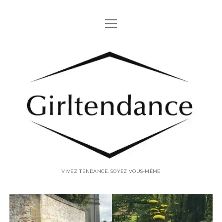
open
SORTIR EN ANJOU
menu
TOURISME
Girltendance
TEST DRIVE
LIFESTYLE
MODE & BEAUTÉ
DÉCO & DIY
HUMEUR
ouvrir
VIVEZ TENDANCE, SOYEZ VOUS-MÊME
A PROPOS… QUI SUIS-JE?
menu
POLITIQUE DE CONFIDENTIALITÉ
twitter
facebook
youtube
rss
email-
form