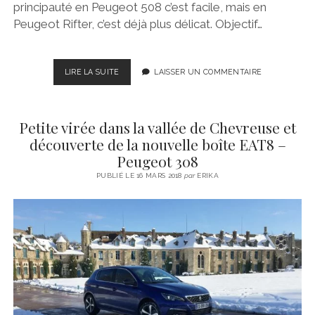
principauté en Peugeot 508 c’est facile, mais en
Peugeot Rifter, c’est déjà plus délicat. Objectif…
VIRÉE
LIRE LA SUITE
LAISSER UN COMMENTAIRE
MONÉGASQUE
EN
#508
Petite virée dans la vallée de Chevreuse et
ET
EN
découverte de la nouvelle boîte EAT8 –
#RIFTER,
Peugeot 308
UN
PUBLIÉ LE 16 MARS 2018
par
ERIKA
« MIX
AND
MATCH »
OSÉ
PAR
PEUGEOT