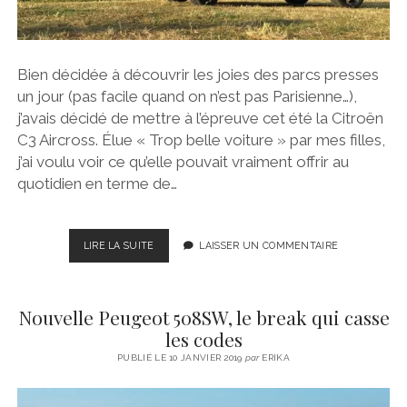
Bien décidée à découvrir les joies des parcs presses
un jour (pas facile quand on n’est pas Parisienne…),
j’avais décidé de mettre à l’épreuve cet été la Citroën
C3 Aircross. Élue « Trop belle voiture » par mes filles,
j’ai voulu voir ce qu’elle pouvait vraiment offrir au
quotidien en terme de…
CITROËN
LIRE LA SUITE
LAISSER UN COMMENTAIRE
C3
AIRCROSS,
UNE
Nouvelle Peugeot 508SW, le break qui casse
DÉCOUVERTE
FAMILIALE
les codes
PUBLIÉ LE 10 JANVIER 2019
par
ERIKA