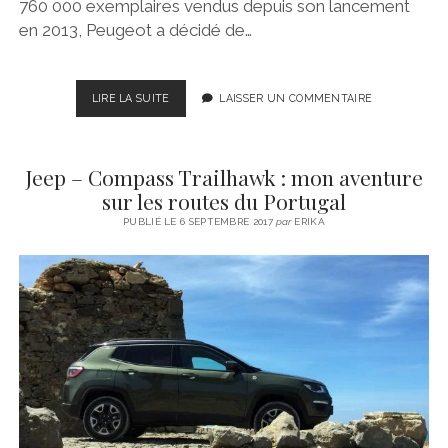
760 000 exemplaires vendus depuis son lancement
en 2013, Peugeot a décidé de…
NOUVELLE
LIRE LA SUITE
LAISSER UN COMMENTAIRE
PEUGEOT
308
–
Jeep – Compass Trailhawk : mon aventure
SUR
LES
sur les routes du Portugal
ROUTES
PUBLIÉ LE 6 SEPTEMBRE 2017
par
ERIKA
POPULAIRES
DE
LA
BAVIÈRE