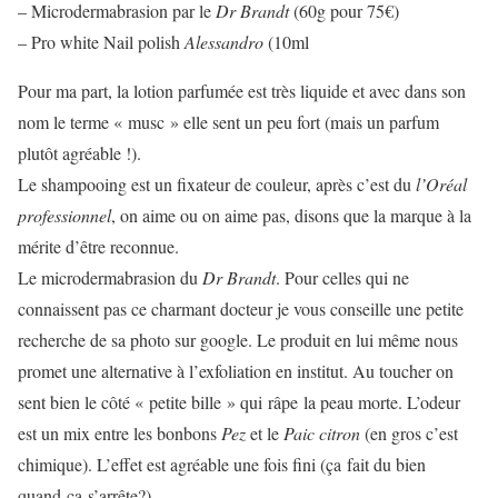
– Microdermabrasion par le
Dr Brandt
(60g pour 75€)
– Pro white Nail polish
Alessandro
(10ml
Pour ma part, la lotion parfumée est très liquide et avec dans son
nom le terme « musc » elle sent un peu fort (mais un parfum
plutôt agréable !).
Le shampooing est un fixateur de couleur, après c’est du
l’Oréal
professionnel
, on aime ou on aime pas, disons que la marque à la
mérite d’être reconnue.
Le microdermabrasion du
Dr Brandt
. Pour celles qui ne
connaissent pas ce charmant docteur je vous conseille une petite
recherche de sa photo sur google. Le produit en lui même nous
promet une alternative à l’exfoliation en institut. Au toucher on
sent bien le côté « petite bille » qui râpe la peau morte. L’odeur
est un mix entre les bonbons
Pez
et le
Paic citron
(en gros c’est
chimique). L’effet est agréable une fois fini (ça fait du bien
quand ça s’arrête?).