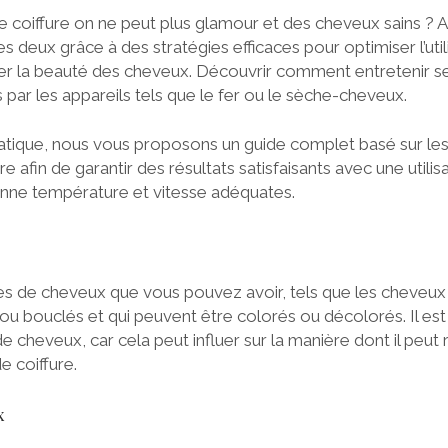
ne coiffure on ne peut plus glamour et des cheveux sains ? Auj
es deux grâce à des stratégies efficaces pour optimiser l’uti
ver la beauté des cheveux. Découvrir comment entretenir s
ar les appareils tels que le fer ou le sèche-cheveux.
tique, nous vous proposons un guide complet basé sur les
e afin de garantir des résultats satisfaisants avec une utili
bonne température et vitesse adéquates.
ypes de cheveux que vous pouvez avoir, tels que les cheveux f
 ou bouclés et qui peuvent être colorés ou décolorés. Il es
e cheveux, car cela peut influer sur la manière dont il peut r
e coiffure.
x