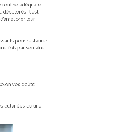
ne routine adéquate
 décolorés, il est
 d’améliorer leur
issants pour restaurer
 une fois par semaine
selon vos goûts:
es cutanées ou une