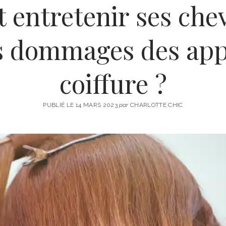
entretenir ses che
es dommages des app
coiffure ?
PUBLIÉ LE 14 MARS 2023
par
CHARLOTTE CHIC