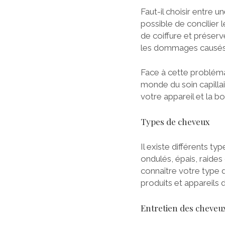
Faut-il choisir entre u
possible de concilier l
de coiffure et préser
les dommages causés p
Face à cette probléma
monde du soin capillair
votre appareil et la 
Types de cheveux
Il existe différents t
ondulés, épais, raides
connaître votre type d
produits et appareils d
Entretien des cheveu