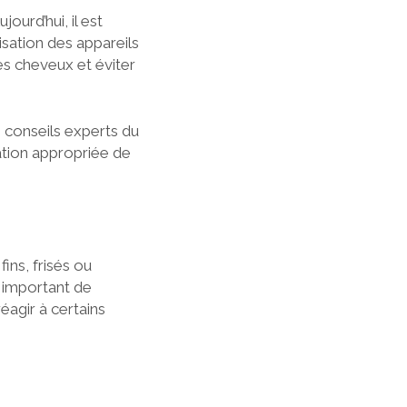
ourd’hui, il est
lisation des appareils
es cheveux et éviter
 conseils experts du
sation appropriée de
ins, frisés ou
t important de
éagir à certains