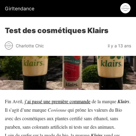
Girltendance
Test des cosmétiques Klairs
Charlotte Chic
il y a 13 ans
Fin Avril,
j’ai passé une première commande
de la marque
Klairs
.
Il s’agit d’une marque
Coréenne
qui prône les valeurs du Bio
avec des cosmétiques aux plantes certifié sans éthanol, sans
paraben, sans colorants artificiels ni tests sur des animaux.
Loin de surfer sur la mode du bio, la marque
Klairs
vend ses