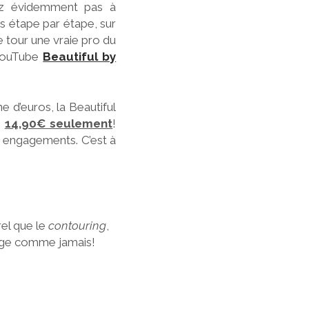
vez évidemment pas à
es étape par étape, sur
e tour une vraie pro du
 YouTube
Beautiful by
e d’euros, la Beautiful
e
14,90€ seulement
!
s engagements. C’est à
rel que le
contouring
,
sage comme jamais!