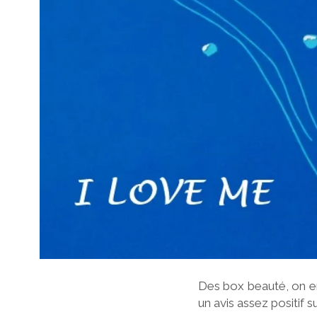
Des box beauté, on en
un avis assez positif s