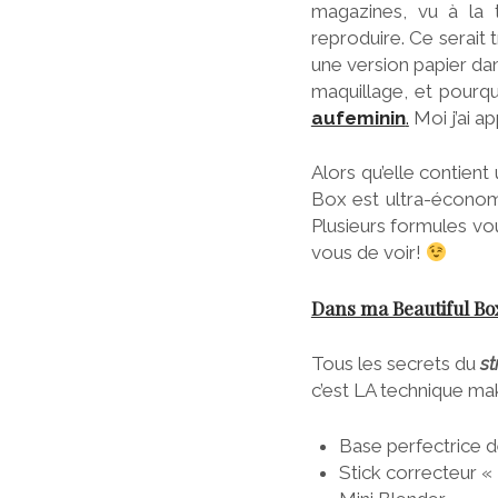
magazines, vu à la 
reproduire. Ce serait 
une version papier dan
maquillage, et pourq
aufeminin
.
Moi j’ai a
Alors qu’elle contient
Box est ultra-économ
Plusieurs formules vo
vous de voir!
Dans ma Beautiful B
Tous les secrets du
st
c’est LA technique ma
Base perfectrice d
Stick correcteur «