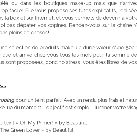
télé ou dans les boutiques make-up mais que n’arri
trop facile! Elle vous propose ses tutos explicatifs, réalisé
s la box et sur Internet, et vous permets de devenir à votr
uoi pas d’épater vos copines. Rendez-vous sur la chaîne
ppris pleins de choses!
 une sélection de produits make-up d’une valeur d’une 50ain
ique et arrive chez vous tous les mois pour la somme d
us sont proposées, donc no stress, vous êtes libres de vo
ox…
robing
pour un teint parfait! Avec un rendu plus frais et natu
ke-up du moment. L’objectif est simple : illuminer votre vi
e teint « Oh My Primer! » by Beautiful
 The Green Lover » by Beautiful