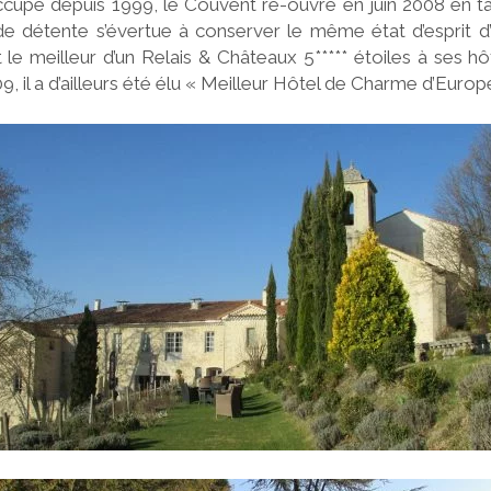
cupé depuis 1999, le Couvent ré-ouvre en juin 2008 en ta
de détente s’évertue à conserver le même état d’esprit d’a
t le meilleur d’un Relais & Châteaux 5***** étoiles à ses h
9, il a d’ailleurs été élu « Meilleur Hôtel de Charme d’Europ