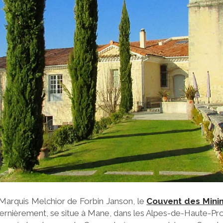
Marquis Melchior de Forbin Janson, le
Couvent des Mini
dernièrement, se situe à Mane, dans les Alpes-de-Haute-Pr