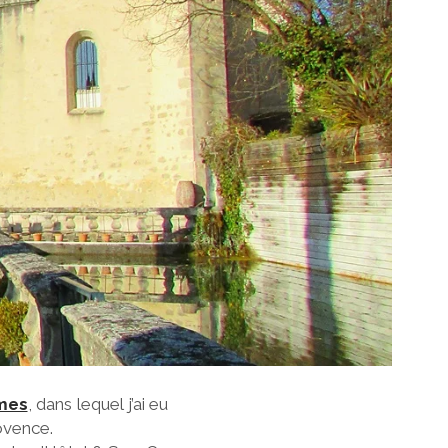
mes
, dans lequel j’ai eu
ovence.