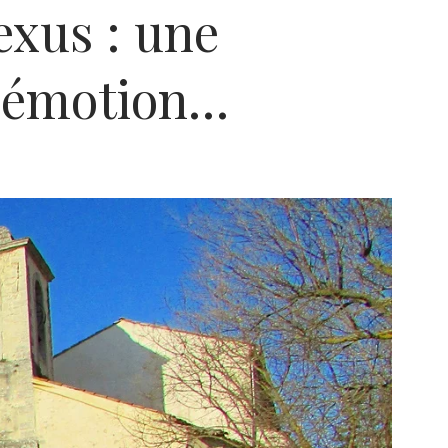
xus : une
e émotion…