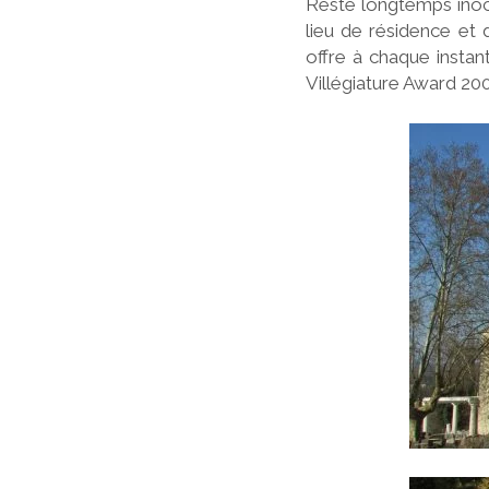
Resté longtemps inoc
lieu de résidence et 
offre à chaque instan
Villégiature Award 200