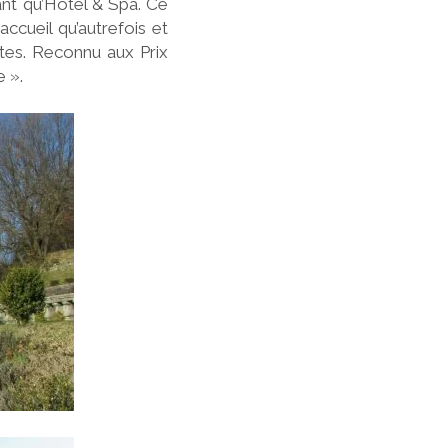
nt qu’Hôtel & Spa. Ce
ccueil qu’autrefois et
ôtes. Reconnu aux Prix
e ».