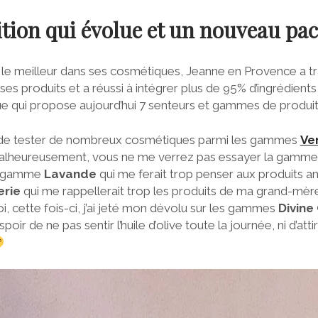
tion qui évolue et un nouveau pa
r le meilleur dans ses cosmétiques, Jeanne en Provence a tr
ses produits et a réussi à intégrer plus de 95% d’ingrédients
ue qui propose aujourd’hui 7 senteurs et gammes de produits
on de tester de nombreux cosmétiques parmi les gammes
Ve
alheureusement, vous ne me verrez pas essayer la gamm
 la gamme
Lavande
qui me ferait trop penser aux produits an
erie
qui me rappellerait trop les produits de ma grand-mère 
oi, cette fois-ci, j’ai jeté mon dévolu sur les gammes
Divine
poir de ne pas sentir l’huile d’olive toute la journée, ni d’atti