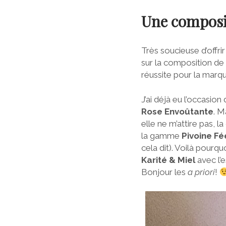
Une composi
Très soucieuse d’offri
sur la composition de 
réussite pour la marq
J’ai déjà eu l’occasi
Rose Envoûtante
. M
elle ne m’attire pas,
la gamme
Pivoine Fé
cela dit). Voilà pourqu
Karité & Miel
avec l’es
Bonjour les
a priori
!