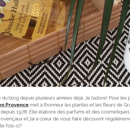
u blog depuis plusieurs années déjà. Je l’adore! Pour les p
en Provence
met à l’honneur les plantes et les fleurs de G
 depuis 1978. Elle élabore des parfums et des cosmétiques 
ovençaux et j’ai à cœur de vous faire découvrir régulièrem
te fois-ci?