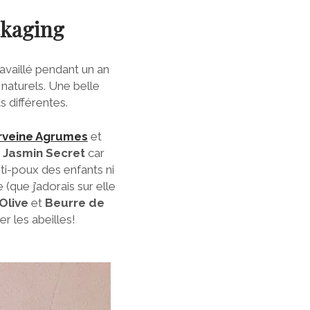
ckaging
availlé pendant un an
 naturels. Une belle
 différentes.
rveine Agrumes
et
e
Jasmin Secret
car
ti-poux des enfants ni
(que j’adorais sur elle
 Olive
et
Beurre de
rer les abeilles!