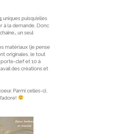
s
uniques puisqu’elles
ser à la demande. Donc
 chaîne… un seul
 les matériaux (je pense
t originales, le tout
orte-clef et 10 à
avail des créations et
oeur. Parmi celles-ci,
 J’adore!