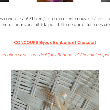
s conquises là! Et bien j’ai une excellente nouvelle à vous
s mères pour vous offrir la possibilité de porter l’une des cr
CONCOURS Bijoux Bonbons et Chocolat
a création ci-dessous de Bijoux Bonbons et Chocolat en par