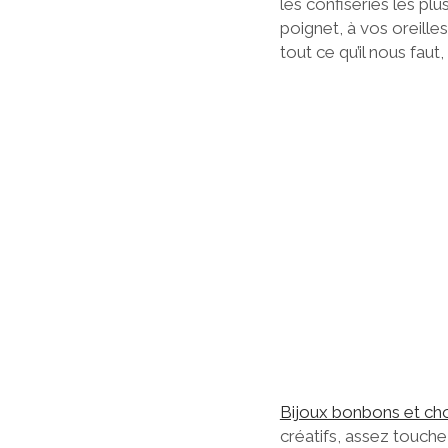
les confiseries les p
poignet, à vos oreille
tout ce qu’il nous fau
Bijoux bonbons et ch
créatifs, assez touche-