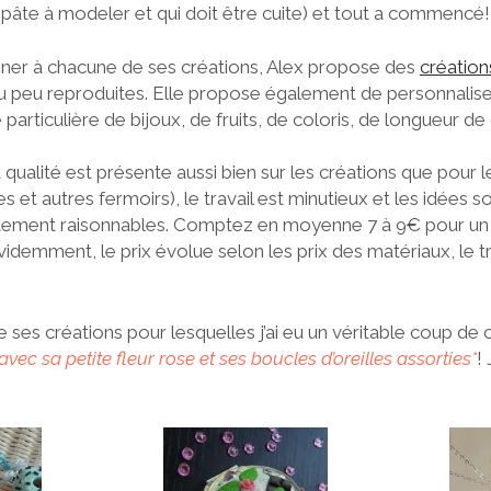
 pâte à modeler et qui doit être cuite) et tout a commencé!
ner à chacune de ses créations, Alex propose des
création
 ou peu reproduites. Elle propose également de personnali
particulière de bijoux, de fruits, de coloris, de longueur de
la qualité est présente aussi bien sur les créations que pour
et autres fermoirs), le travail est minutieux et les idées son
tement raisonnables. Comptez en moyenne 7 à 9€ pour un p
videmment, le prix évolue selon les prix des matériaux, le tr
 ses créations pour lesquelles j’ai eu un véritable coup de c
ec sa petite fleur rose et ses boucles d’oreilles assorties*
!