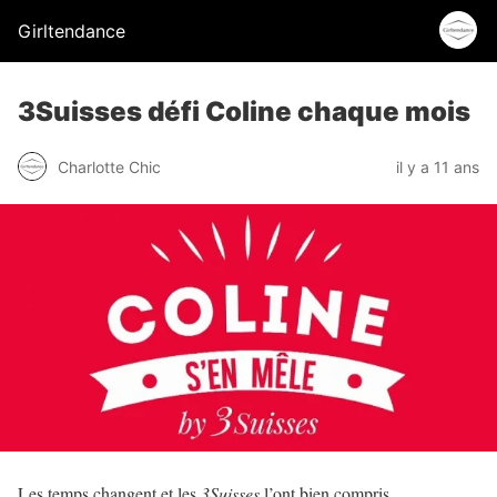
Girltendance
3Suisses défi Coline chaque mois
Charlotte Chic
il y a 11 ans
Les temps changent et les
3Suisses
l’ont bien compris.