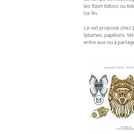
les
flash tatoos
ou
ta
l’or fin.
Le set proposé chez
(plumes, papillons, têt
entre eux ou à partag