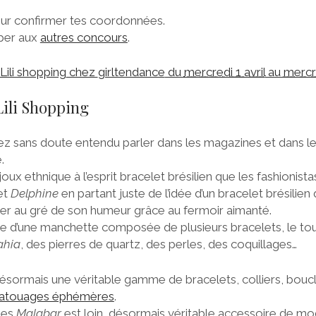
our confirmer tes coordonnées.
iper aux
autres concours
.
ili shopping
chez
girltendance
du
mercredi 1 avril
au
mercre
ili Shopping
z sans doute entendu parler dans les magazines et dans l
.
ux ethnique à l’esprit bracelet brésilien que les fashionista
et
Delphine
en partant juste de l’idée d’un bracelet brésilien
ger au gré de son humeur grâce au fermoir aimanté.
me d’une manchette composée de plusieurs bracelets, le t
ahia
, des pierres de quartz, des perles, des coquillages…
ormais une véritable gamme de bracelets, colliers, boucle
tatouages éphémères
.
ges
Malabar
est loin, désormais véritable accessoire de mo