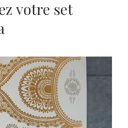
z votre set
a