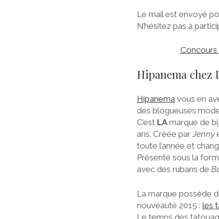
Le mail est envoyé p
N’hésitez pas à partic
Concours L
Hipanema chez L
Hipanema
vous en ave
des blogueuses mode
C’est
LA
marque de bijo
ans. Créée par
Jenny
toute l’année et chan
Présenté sous la for
avec des rubans de
B
La marque possède dés
nouveauté 2015 :
les 
Le temps des tatoua