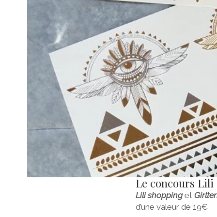
Le concours Lili
Lili shopping
et
Girlt
d’une valeur de 19€