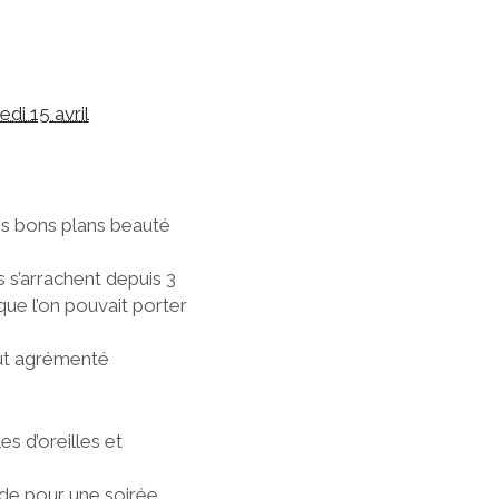
di 15 avril
es bons plans beauté
s s’arrachent depuis 3
 que l’on pouvait porter
out agrémenté
s d’oreilles et
de pour une soirée,