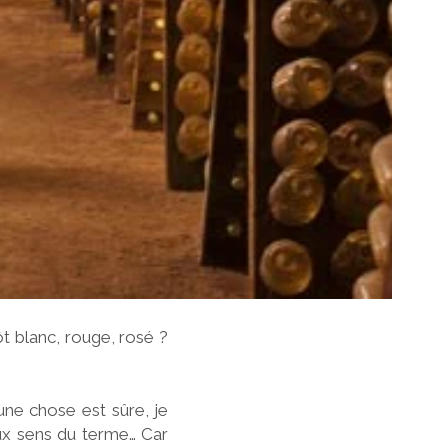
ôt blanc, rouge, rosé ?
ne chose est sûre, je
eux sens du terme… Car