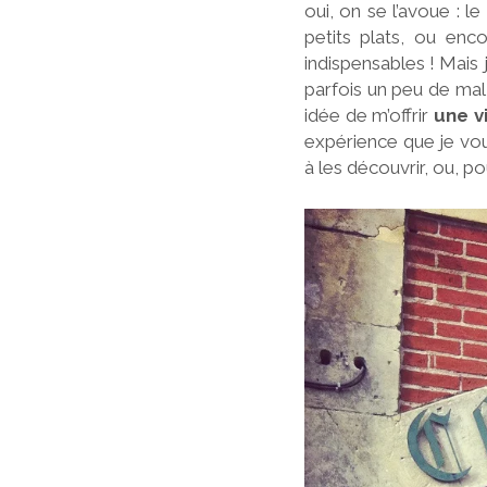
oui, on se l’avoue : 
petits plats, ou enc
indispensables ! Mais
parfois un peu de mal 
idée de m’offrir
une v
expérience que je vou
à les découvrir, ou, po