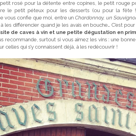
le petit rosé pour la détente entre copines, le petit roug
ore le petit péteux pour les desserts (ou pour la fête
 je vous confie que moi, entre un
Chardonnay, un Sauvigno
à les différencier quand je les avais en bouche… C’est pour
isite de caves à vin et une petite dégustation en pri
s recommande, surtout si vous aimez les vins : une bonn
ur celles qui s’y connaissent déjà, à les redécouvrir !