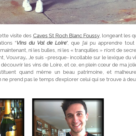
ette visite des
Caves St Roch Blanc Foussy
, longeant les q
tions “
Vins du Val de Loire
”, que j’ai pu apprendre tou
maintenant, ni les bulles, ni les « tranquilles » n’ont de se
t, Vouvray… Je suis –presque- incollable sur le lexique du vi
découvrir les vins de Loire, et ce, en plein cœur de ma jolie
tituent quand même un beau patrimoine, et malheure
n ne prend pas le temps d’explorer celui qui se trouve à de