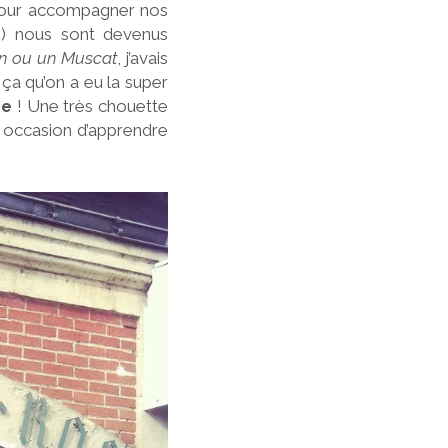
e pour accompagner nos
 !) nous sont devenus
n ou un Muscat
, j’avais
 ça qu’on a eu la super
me
! Une très chouette
e occasion d’apprendre