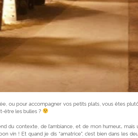
oirée, ou pour accompagner vos petits plats, vous êtes plut
t-être les bulles ?
end du contexte, de l’ambiance, et de mon humeur… mais u
bon vin ! Et quand je dis “amatrice”, c’est bien dans les d