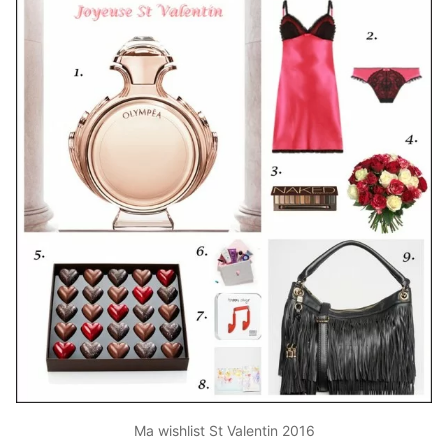
Ma wishlist St Valentin 2016