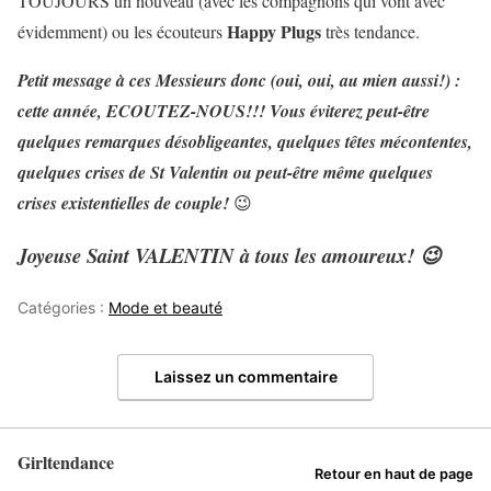
TOUJOURS un nouveau (avec les compagnons qui vont avec
Happy Plugs
évidemment) ou les écouteurs
très tendance.
Petit message à ces Messieurs donc (oui, oui, au mien aussi!) :
cette année, ECOUTEZ-NOUS!!! Vous éviterez peut-être
quelques remarques désobligeantes, quelques têtes mécontentes,
quelques crises de St Valentin ou peut-être même quelques
crises existentielles de couple!
😉
Joyeuse Saint VALENTIN à tous les amoureux! 😉
Catégories :
Mode et beauté
Laissez un commentaire
Girltendance
Retour en haut de page